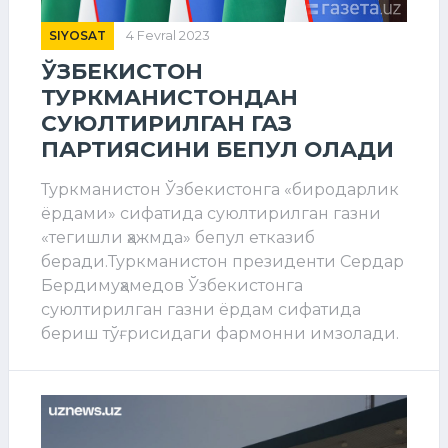
SIYOSAT
4 Fevral 2023
ЎЗБЕКИСТОН
ТУРКМАНИСТОНДАН
СУЮЛТИРИЛГАН ГАЗ
ПАРТИЯСИНИ БЕПУЛ ОЛАДИ
Туркманистон Ўзбекистонга «биродарлик
ёрдами» сифатида суюлтирилган газни
«тегишли ҳажмда» бепул етказиб
беради.Туркманистон президенти Сердар
Бердимуҳамедов Ўзбекистонга
суюлтирилган газни ёрдам сифатида
бериш тўғрисидаги фармонни имзолади.