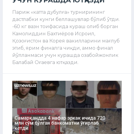
Париж «катта дубулға» турнирининг
дастлабки кунги беллашувлар бўлиб ўтди.
-60 кг вазн тоифасида кураш олиб борган
Камолиддин Бахтиёров Исроил,
Қозоғистон ва Корея вакилларини мағлуб
этиб, ярим финалга чиқди, аммо финал
йўлланмаси учун курашда озабойжонлик
Балабай Оғаевга ютқазди.