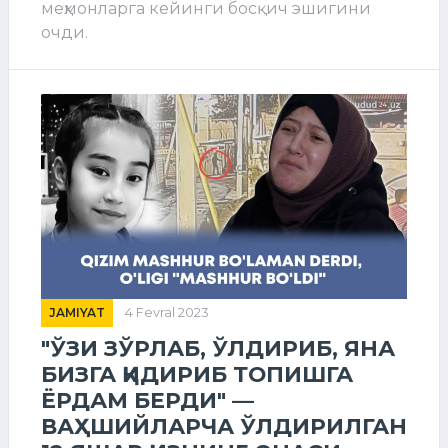
меҳмонларга кейинги босқич эшигини
очди.
JAMIYAT
4 Fevral 2023
"ЎЗИ ЗЎРЛАБ, ЎЛДИРИБ, ЯНА
БИЗГА ҚИДИРИБ ТОПИШГА
ЁРДАМ БЕРДИ" —
ВАҲШИЙЛАРЧА ЎЛДИРИЛГАН