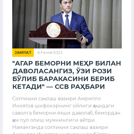
JAMIYAT
6 Fevral 2023
"АГАР БЕМОРНИ МЕҲР БИЛАН
ДАВОЛАСАНГИЗ, ЎЗИ РОЗИ
БЎЛИБ БАРАКАСИНИ БЕРИБ
КЕТАДИ" — ССВ РАҲБАРИ
Соғлиқни сақлаш вазири Амрилло
Иноятов шифокорнинг ойлиги ҳақидаги
саволга беморни яхши даволаб, бемордан
ҳам пул олиш мумкинлиги айтди.
Наманганда соғлиқни сақлаш вазири