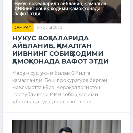
JAMIYAT
6 Fevral 2023
НУКУС ВОҚЕАЛАРИДА
АЙБЛАНИБ, ҚАМАЛГАН
ИИВНИНГ СОБИҚ ХОДИМИ
ҚАМОҚХОНАДА ВАФОТ ЭТДИ
Марҳум суд ҳукми билан 6 йилга
қамалганди. Бош прокуратура берган
маълумотга кўра, Қорақалпоғистон
Республикаси ИИВ собиқ ходими
ҳибсхонада тўсатдан вафот этган.