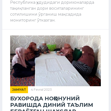
Республика ҳудудидаги дорихоналарда
тақиқланган дори воситаларининг
сотилишини ўрганиш мақсадида
мониторинг ўтказган.
JAMIYAT
4 Fevral 2023
БУХОРОДА НОҚОНУНИЙ
РАВИШДА ДИНИЙ ТАЪЛИМ