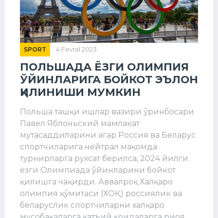
SPORT
4 Fevral 2023
ПОЛЬШАДА ЁЗГИ ОЛИМПИЯ
ЎЙИНЛАРИГА БОЙКОТ ЭЪЛОН
ҚИЛИНИШИ МУМКИН
Польша ташқи ишлар вазири ўринбосари
Павел Яблоньский мамлакат
мутасаддиларини агар Россия ва Беларус
спортчиларига нейтрал мақомда
турнирларга рухсат берилса, 2024 йилги
ёзги Олимпиада ўйинларини бойкот
қилишга чақирди. Аввалроқ Халқаро
олимпия қўмитаси (ХОҚ) россиялик ва
беларуслик спортчиларни халқаро
мусобақаларга қатъий қоидаларга риоя