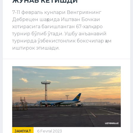
ЖЎНАБ КЕТИШДИ
7-11 февраль кунлари Венгриянинг
Дебрецен шаҳрида Иштван Бочкаи
хотирасига бағишланган 67-халқаро
турнир бўлиб ўтади. Ушбу анъанавий
турнирда ўзбекистонлик боксчилар ҳам
иштирок этишади.
JAMIYAT
6 Fevral 2023