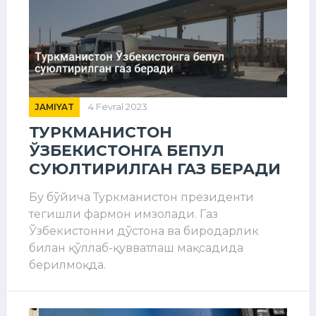
JAMIYAT
4 Fevral 2023
ТУРКМАНИСТОН
ЎЗБЕКИСТОНГА БЕПУЛ
СУЮЛТИРИЛГАН ГАЗ БЕРАДИ
Бу бўйича Туркманистон президенти
тегишли фармон имзолади. Газ
Ўзбекистонни дўстона ва биродарлик
билан қўллаб-қувватлаш мақсадида
берилмоқда.