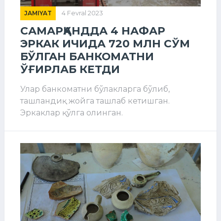
JAMIYAT
4 Fevral 2023
САМАРҚАНДДА 4 НАФАР
ЭРКАК ИЧИДА 720 МЛН СЎМ
БЎЛГАН БАНКОМАТНИ
ЎҒИРЛАБ КЕТДИ
Улар банкоматни бўлакларга бўлиб,
ташландиқ жойга ташлаб кетишган.
Эркаклар қўлга олинган.