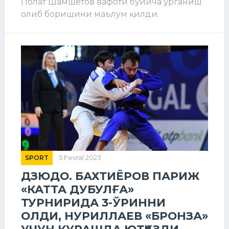
Полат Шамшетов вафоти бўйича ўрганиш
олиб боришини маълум қилди.
SPORT
5 Fevral 2023
ДЗЮДО. БАХТИЁРОВ ПАРИЖ
«КАТТА ДУБУЛҒА»
ТУРНИРИДА 3-ЎРИННИ
ОЛДИ, НУРИЛЛАЕВ «БРОНЗА»
УЧУН КУРАШДА ЮТҚАЗДИ