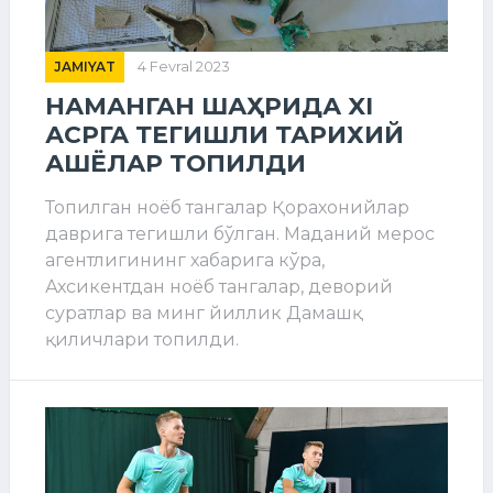
JAMIYAT
4 Fevral 2023
НАМАНГАН ШАҲРИДА XI
АСРГА ТЕГИШЛИ ТАРИХИЙ
АШЁЛАР ТОПИЛДИ
Топилган ноёб тангалар Қорахонийлар
даврига тегишли бўлган. Маданий мерос
агентлигининг хабарига кўра,
Ахсикентдан ноёб тангалар, деворий
суратлар ва минг йиллик Дамашқ
қиличлари топилди.