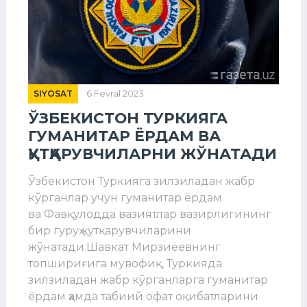
SIYOSAT
6 Fevral 2023
ЎЗБЕКИСТОН ТУРКИЯГА
ГУМАНИТАР ЁРДАМ ВА
ҚУТҚАРУВЧИЛАРНИ ЖЎНАТАДИ
Ўзбекистон Туркияга зилзиладан жабр
кўрганлар учун гуманитар ёрдам
ва Фавқулодда вазиятлар вазирлигининг
бир гуруҳ қутқарувчиларини
жўнатади.Шавкат Мирзиёевнинг
топшириғига мувофиқ, Туркияда
зилзиладан жабр кўрганларга гуманитар
ёрдам ҳамда табиий офат оқибатларини