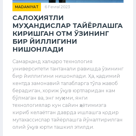
MADANIYAT
6 Fevral 2023
САЛОҲИЯТЛИ
МУҲАНДИСЛАР ТАЙЁРЛАШГА
КИРИШГАН ОТМ ЎЗИНИНГ
БИР ЙИЛЛИГИНИ
НИШОНЛАДИ
Самарқанд халқаро технология
университети тантанали равишда ўзининг
бир йиллигини нишонлади. Ҳа, қадимий
кентда замонавий талабларга тўла жавоб
берадиган, хориж ўқув юртларидан кам
бўлмаган ва, энг муҳими, янги
технологиялар кун сайин ҳаётимизга
кириб келаётган даврда ишлашга қодир
мутахассислар тайёрлашга йўналтирилган
олий ўқув юрти ташкил этилди.