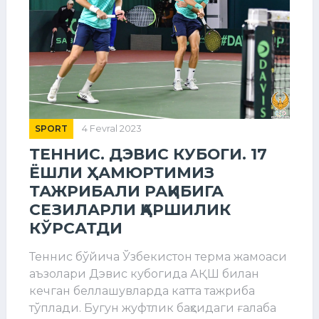
SPORT
4 Fevral 2023
ТЕННИС. ДЭВИС КУБОГИ. 17
ЁШЛИ ҲАМЮРТИМИЗ
ТАЖРИБАЛИ РАҚИБИГА
СЕЗИЛАРЛИ ҚАРШИЛИК
КЎРСАТДИ
Теннис бўйича Ўзбекистон терма жамоаси
аъзолари Дэвис кубогида АҚШ билан
кечган беллашувларда катта тажриба
тўплади. Бугун жуфтлик баҳсидаги ғалаба