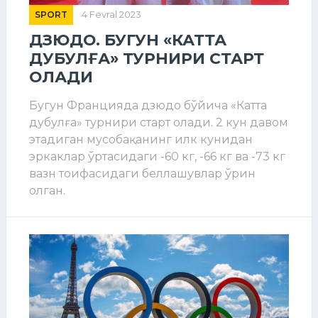
SPORT
4 Fevral 2023
ДЗЮДО. БУГУН «КАТТА
ДУБУЛҒА» ТУРНИРИ СТАРТ
ОЛАДИ
Бугун Францияда дзюдо бўйича «Катта
дубулға» турнири старт олади. 2 кун давом
этадиган мусобақанинг илк кунидан
эркаклар ўртасидаги -60 кг, -66 кг ва -73 кг
вазн тоифасидаги беллашувлар ўрин
олган.