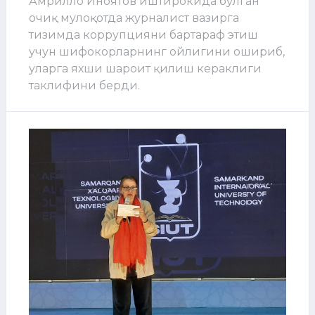
Амрилло Иноятов иштирокида бўлган
очиқ мулоқотда журналист вазирга
тизимда коррупцияни бартараф этиш
учун шифокорларнинг ойлигини ошириб,
уларга яхши шароит қилиш кераклиги
таклифини берди.