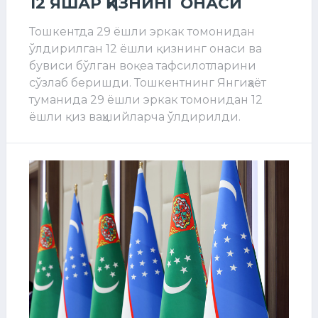
12 ЯШАР ҚИЗНИНГ ОНАСИ
Тошкентда 29 ёшли эркак томонидан
ўлдирилган 12 ёшли қизнинг онаси ва
бувиси бўлган воқеа тафсилотларини
сўзлаб беришди. Тошкентнинг Янгиҳаёт
туманида 29 ёшли эркак томонидан 12
ёшли қиз ваҳшийларча ўлдирилди.