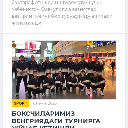
бартараф этишда иштирок этиш учун
Ўзбекистон Фавқулодда вазиятлар
вазирлигининг бир гуруҳ қутқарувчилари
жўнатилади.
SPORT
6 Fevral 2023
БОКСЧИЛАРИМИЗ
ВЕНГРИЯДАГИ ТУРНИРГА