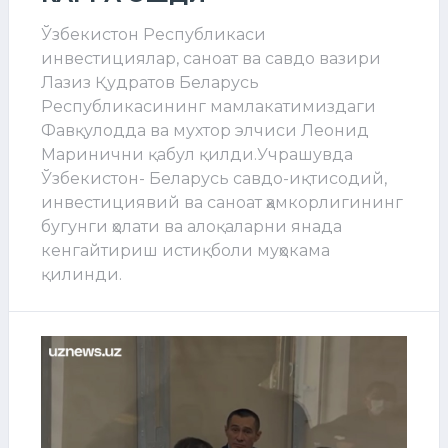
Ўзбекистон Республикаси
инвестициялар, саноат ва савдо вазири
Лазиз Қудратов Беларусь
Республикасининг мамлакатимиздаги
Фавқулодда ва мухтор элчиси Леонид
Маринични қабул қилди.Учрашувда
Ўзбекистон- Беларусь савдо-иқтисодий,
инвестициявий ва саноат ҳамкорлигининг
бугунги ҳолати ва алоқаларни янада
кенгайтириш истиқболи муҳокама
қилинди.