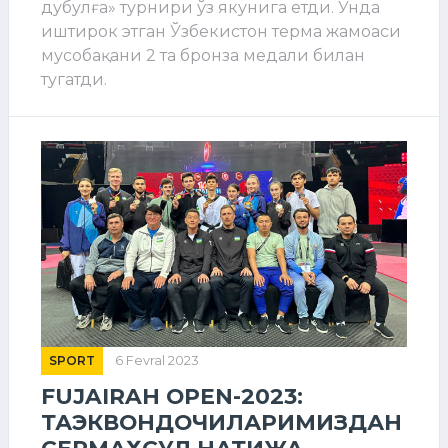
дубулға» турнири ўз якунига етди. Унда
иштирок этган Ўзбекистон терма жамоаси
мусобақани 2 та бронза медали билан
тугатди.
SPORT
6 Fevral 2023
FUJAIRAH OPEN-2023:
ТАЭКВОНДОЧИЛАРИМИЗДАН
СЕРМАҲСУЛ НАТИЖА