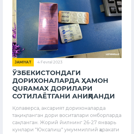
JAMIYAT
4 Fevral 2023
ЎЗБЕКИСТОНДАГИ
ДОРИХОНАЛАРДА ҲАМОН
QURAMAX ДОРИЛАРИ
СОТИЛАЁТГАНИ АНИҚЛАНДИ
Қолаверса, аксарият дорихоналарда
тақиқланган дори воситалари омборларда
сақланган. Жорий йилнинг 26-27 январь
кунлари "Юксалиш" умуммиллий ҳаракати