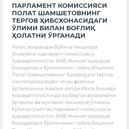
ПАРЛАМЕНТ КОМИССИЯСИ
ПОЛАТ ШАМШЕТОВНИНГ
ТЕРГОВ ҲИБСХОНАСИДАГИ
ЎЛИМИ БИЛАН БОҒЛИҚ
ҲОЛАТНИ ЎРГАНАДИ
Нукус воқеалари бўйича текширув
ўтказувчи парламент комиссияси
Қорақалпоғистон ИИВ Жиноят қидирув
бошқармаси бўлимининг собиқ бошлиғи
Полат Шамшетовнинг Бухородаги тергов
изоляторида вафот этган ҳолатини
ўрганишини маълум қилди.Июль бошида
Қорақалпоғистонда юз берган воқеаларни
ўрганиш ва мустақил текширув ўтказиш
бўйича тузилган парламент комиссияси
Қорақалпоғистон ИИВ Жиноят қидирув
бошқармаси бўлимининг собиқ бошлиғи