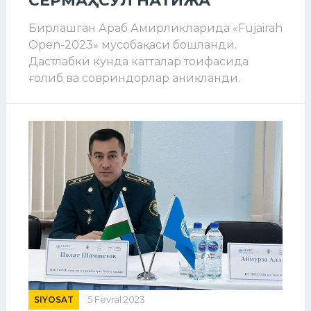
Бирлашган Араб Амирликларида «Fujairah
Open-2023» мусобақаси бошланди.
Дастлабки кунда катталар тоифасида
ғолиб ва совриндорлар аниқланди.
SIYOSAT
5 Fevral 2023