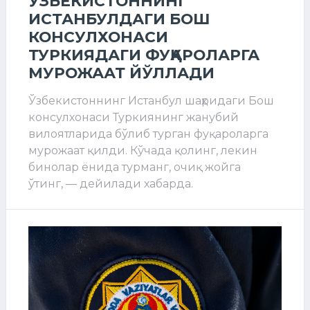
ЎЗБЕКИСТОННИНГ
ИСТАНБУЛДАГИ БОШ
КОНСУЛХОНАСИ
ТУРКИЯДАГИ ФУҚАРОЛАРГА
МУРОЖААТ ЙЎЛЛАДИ
Ўзбекистоннинг Истанбул шаҳридаги Бош
консулхонаси Туркиянинг жанубий
вилоятларида бўлиб турган фуқароларга
мурожаат қилди. Кўчада қолинг, лекин
бинолар ёнида турманг, очиқ жойга
ўтинг, — дейилади хабарда.