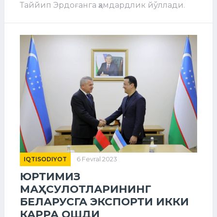
Таййип Эрдоғанга ҳамдардлик йўллади.
IQTISODIYOT
6 Fevral 2023
ЮРТИМИЗ
МАҲСУЛОТЛАРИНИНГ
БЕЛАРУСГА ЭКСПОРТИ ИККИ
КАРРА ОШДИ