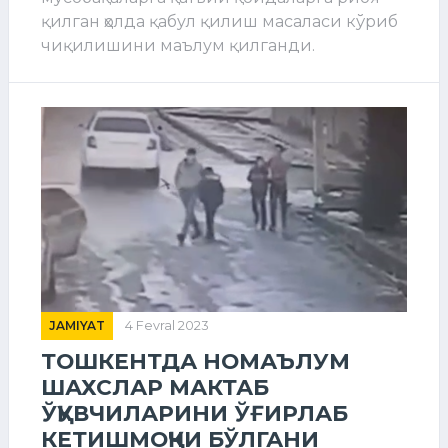
қилган ҳолда қабул қилиш масаласи кўриб
чиқилишини маълум қилганди.
JAMIYAT
4 Fevral 2023
ТОШКЕНТДА НОМАЪЛУМ
ШАХСЛАР МАКТАБ
ЎҚУВЧИЛАРИНИ ЎҒИРЛАБ
КЕТИШМОҚЧИ БЎЛГАНИ