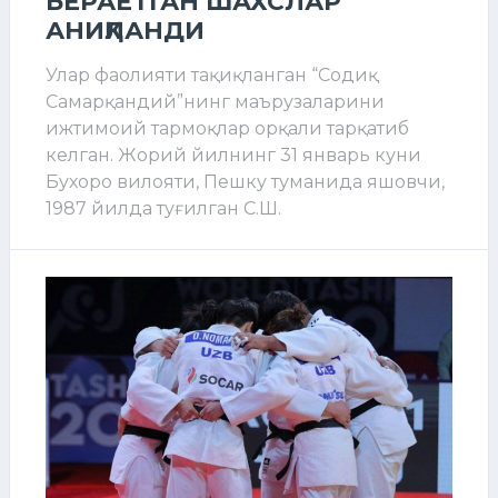
БЕРАЁТГАН ШАХСЛАР
АНИҚЛАНДИ
Улар фаолияти тақиқланган “Содиқ
Самарқандий”нинг маърузаларини
ижтимоий тармоқлар орқали тарқатиб
келган. Жорий йилнинг 31 январь куни
Бухоро вилояти, Пешку туманида яшовчи,
1987 йилда туғилган С.Ш.