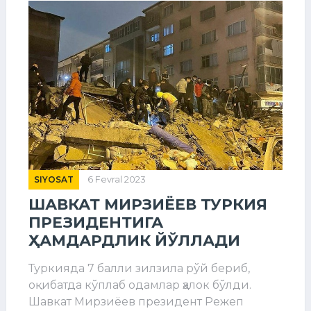
SIYOSAT
6 Fevral 2023
ШАВКАТ МИРЗИЁЕВ ТУРКИЯ
ПРЕЗИДЕНТИГА
ҲАМДАРДЛИК ЙЎЛЛАДИ
Туркияда 7 балли зилзила рўй бериб,
оқибатда кўплаб одамлар ҳалок бўлди.
Шавкат Мирзиёев президент Режеп