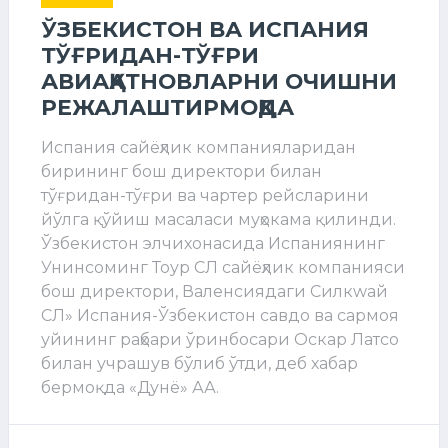
ЎЗБЕКИСТОН ВА ИСПАНИЯ
ТЎҒРИДАН-ТЎҒРИ
АВИАҚАТНОВЛАРНИ ОЧИШНИ
РЕЖАЛАШТИРМОҚДА
Испания сайёҳлик компанияларидан
бирининг бош директори билан
тўғридан-тўғри ва чартер рейсларини
йўлга қўйиш масаласи муҳокама қилинди.
Ўзбекистон элчихонасида Испаниянинг
Унинcоминг Тоур СЛ сайёҳлик компанияси
бош директори, Валенсиядаги Силкwай
СЛ» Испания-Ўзбекистон савдо ва сармоя
уйининг раҳбари ўринбосари Оскар Латсо
билан учрашув бўлиб ўтди, деб хабар
бермоқда «Дунё» АА.