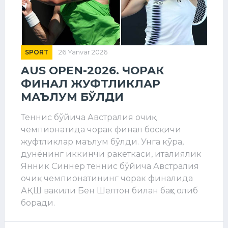
SPORT
26 Yanvar 2026
AUS OPEN-2026. ЧОРАК
ФИНАЛ ЖУФТЛИКЛАР
МАЪЛУМ БЎЛДИ
Теннис бўйича Австралия очиқ
чемпионатида чорак финал босқичи
жуфтликлар маълум бўлди. Унга кўра,
дунёнинг иккинчи ракеткаси, италиялик
Янник Синнер теннис бўйича Австралия
очиқ чемпионатининг чорак финалида
АҚШ вакили Бен Шелтон билан баҳс олиб
боради.