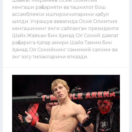
Шавкат Мирзиёев Осиё Олимпия
кенгаши раҳбарияти ва ташкилот Бош
ассамблеяси иштирокчиларини қабул
қилди. Учрашув аввалида Осиё Олимпия
кенгашининг янги сайланган президенти
Шайх Жавъан бин Ҳамад Ол Соний давлат
раҳбарига Қатар амири Шайх Тамим бин
Ҳамад Ол Сонийнинг самимий саломи ва
энг эзгу тилакларини етказди.