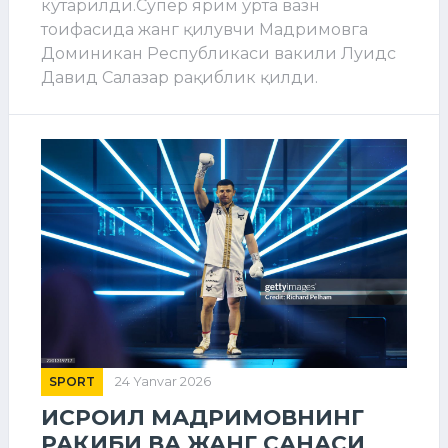
кўтарилди.Супер ярим ўрта вазн
тоифасида жанг қилувчи Мадримовга
Доминикан Республикаси вакили Луидс
Давид Салазар рақиблик қилди.
SPORT
24 Yanvar 2026
ИСРОИЛ МАДРИМОВНИНГ
РАҚИБИ ВА ЖАНГ САНАСИ