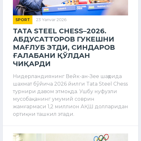
SPORT
23 Yanvar 2026
TATA STEEL CHESS–2026.
АБДУСАТТОРОВ ГУКЕШНИ
МАҒЛУБ ЭТДИ, СИНДАРОВ
ҒАЛАБАНИ ҚЎЛДАН
ЧИҚАРДИ
Нидерландиянинг Вейк-ан-Зее шаҳрида
шахмат бўйича 2026 йилги Tata Steel Chess
турнири давом этмоқда. Ушбу нуфузли
мусобақанинг умумий соврин
жамғармаси 1,2 миллион АҚШ долларидан
ортиқни ташкил этади.