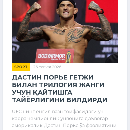
SPORT
26 Yanvar 2026
ДАСТИН ПОРЬЕ ГЕТЖИ
БИЛАН ТРИЛОГИЯ ЖАНГИ
УЧУН ҚАЙТИШГА
ТАЙЁРЛИГИНИ БИЛДИРДИ
UFC'нинг енгил вазн тоифасидаги уч
карра чемпионлик унвонига даъвогар
америкалик Дастин Порье ўз фаолиятини