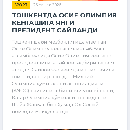
SPORT
26 Yanvar 2026
ТОШКЕНТДА ОСИЁ ОЛИМПИЯ
КЕНГАШИГА ЯНГИ
ПРЕЗИДЕНТ САЙЛАНДИ
Тошкент шаҳри мезбонлигида ўтаётган
Осиё Олимпия кенгашининг 46-Бош
ассамблеясида Осиё Олимпия кенгаши
президентлигига сайлов тадбири ташкил
этилди. Сайлов жараёнида иштирокчилар
томонидан бир овоздан Миллий
Олимпия қўмиталари ассоциацияси
(ANOC) раисининг биринчи ўринбосари,
Қатар Олимпия қўмитаси президенти
Шайх Жавъан бин Ҳамад Ол Соний
номзоди маъқулланди.