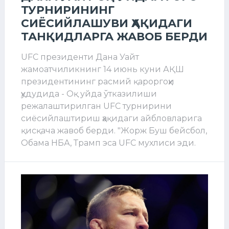
ТУРНИРИНИНГ
СИЁСИЙЛАШУВИ ҲАҚИДАГИ
ТАНҚИДЛАРГА ЖАВОБ БЕРДИ
UFC президенти Дана Уайт
жамоатчиликнинг 14 июнь куни АҚШ
президентининг расмий қароргоҳи
ҳудудида - Оқ уйда ўтказилиши
режалаштирилган UFC турнирини
сиёсийлаштириш ҳақидаги айбловларига
қисқача жавоб берди. "Жорж Буш бейсбол,
Обама НБА, Трамп эса UFC мухлиси эди.