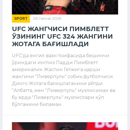
SPORT
26 Yanvar 2026
UFC ЖАНГЧИСИ ПИМБЛЕТТ
ЎЗИНИНГ UFC 324 ЖАНГИНИ
ЖОТАГА БАҒИШЛАДИ
UFC'да енгил вазн тоифасида бешинчи
ўриндаги инглиз Падди Пимблетт
америкалик Жастин Гетжига қарши
жангини "Ливерпуль" собиқ футболчиси
Диого Жотага бағишлаганини айтди.
"Албатта, мен "Ливерпуль" мухлисиман ва
бу ерда "Ливерпуль" мухлислари кўп
бўлганини биламан.