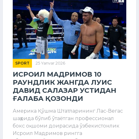
SPORT
25 Yanvar 2026
ИСРОИЛ МАДРИМОВ 10
РАУНДЛИК ЖАНГДА ЛУИС
ДАВИД САЛАЗАР УСТИДАН
ҒАЛАБА ҚОЗОНДИ
Америка Қўшма Штатларининг Лас-Вегас
шаҳрида бўлиб ўтаётган профессионал
бокс оқшоми доирасида ўзбекистонлик
Исроил Мадримов рингга