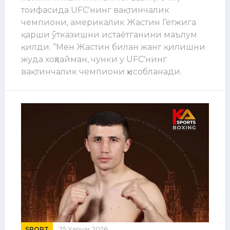
тоифасида UFC'нинг вақтинчалик
чемпиони, америкалик Жастин Гетжига
қарши ўтказишни истаётганини маълум
қилди. “Мен Жастин билан жанг қилишни
жуда хоҳлайман, чунки у UFC'нинг
вақтинчалик чемпиони ҳисобланади.
SPORT
25 Yanvar 2026