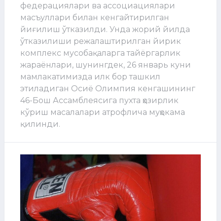
федерациялари ва ассоциациялари
масъуллари билан кенгайтирилган
йиғилиш ўтказилди. Унда жорий йилда
ўтказилиши режалаштирилган йирик
комплекс мусобақаларга тайёргарлик
жараёнлари, шунингдек, 26 январь куни
мамлакатимизда илк бор ташкил
этиладиган Осиё Олимпия кенгашининг
46-Бош Ассамблеясига пухта ҳозирлик
кўриш масалалари атрофлича муҳокама
қилинди.