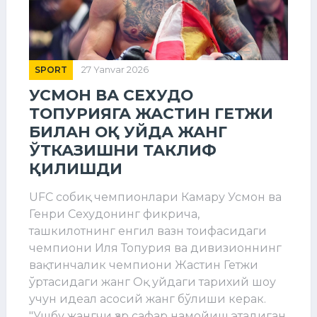
SPORT
27 Yanvar 2026
УСМОН ВА СЕХУДО
ТОПУРИЯГА ЖАСТИН ГЕТЖИ
БИЛАН ОҚ УЙДА ЖАНГ
ЎТКАЗИШНИ ТАКЛИФ
ҚИЛИШДИ
UFC собиқ чемпионлари Камару Усмон ва
Генри Сехудонинг фикрича,
ташкилотнинг енгил вазн тоифасидаги
чемпиони Иля Топурия ва дивизионнинг
вақтинчалик чемпиони Жастин Гетжи
ўртасидаги жанг Оқ уйдаги тарихий шоу
учун идеал асосий жанг бўлиши керак.
"Ушбу жангчи ҳар сафар намойиш этадиган