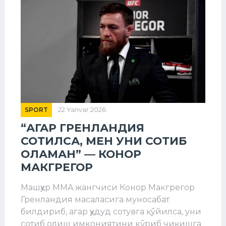
SPORT
22 Yanvar 2026
“АГАР ГРЕНЛАНДИЯ
СОТИЛСА, МЕН УНИ СОТИБ
ОЛАМАН” — КОНОР
МАКГРЕГОР
Машҳур MMA жангчиси Конор Макгрегор
Гренландия масаласига муносабат
билдириб, агар ҳудуд сотувга қўйилса, уни
сотиб олиш имкониятини кўриб чиқишга