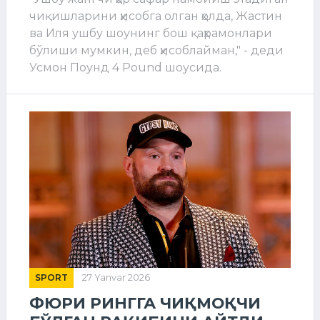
чиқишларини ҳисобга олган ҳолда, Жастин
ва Иля ушбу шоунинг бош қаҳрамонлари
бўлиши мумкин, деб ҳисоблайман," - деди
Усмон Поунд 4 Pound шоусида.
SPORT
27 Yanvar 2026
ФЮРИ РИНГГА ЧИҚМОҚЧИ