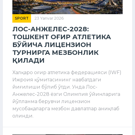
SPORT
23 Yanvar 2026
ЛОС-АНЖЕЛЕС-2028:
ТОШКЕНТ ОҒИР АТЛЕТИКА
БЎЙИЧА ЛИЦЕНЗИОН
ТУРНИРГА МЕЗБОНЛИК
ҚИЛАДИ
Халқаро оғир атлетика федерацияси (IWF)
Ижроия қўмитасининг навбатдаги
йиғилиши бўлиб ўтди. Унда Лос-
Анжелес-2028 ёзги Олимпия ўйинларига
йўлланма берувчи лицензион
мусобақаларга мезбон давлатлар аниқлаб
олинди.