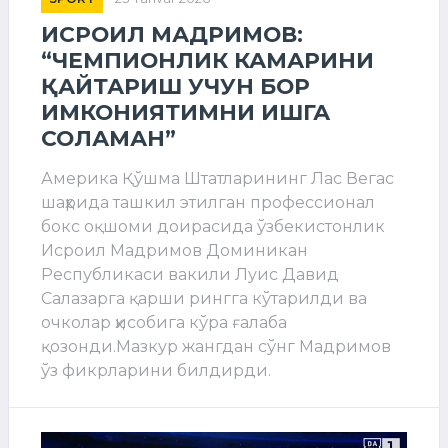
ИСРОИЛ МАДРИМОВ:
“ЧЕМПИОНЛИК КАМАРИНИ
ҚАЙТАРИШ УЧУН БОР
ИМКОНИЯТИМНИ ИШГА
СОЛАМАН”
Америка Қўшма Штатларининг Лас Вегас
шаҳрида ташкил этилган профессионал
бокс оқшоми доирасида ўзбекистонлик
Исроил Мадримов Доминикан
Республикаси вакили Луис Давид
Салазарга қарши рингга кўтарилди ва
очколар ҳисобига кўра ғалаба
қозонди.Мазкур жангдан сўнг Мадримов
ўз фикрларини билдирди.