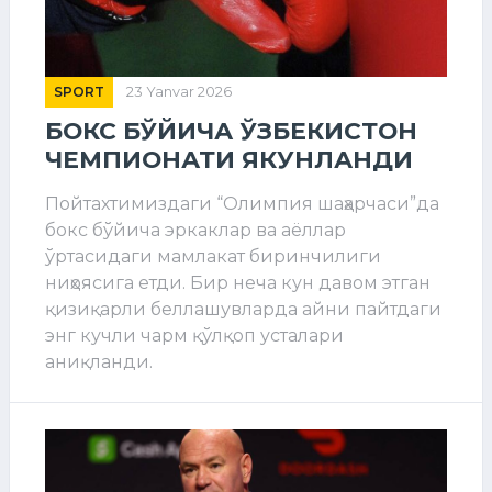
SPORT
23 Yanvar 2026
БОКС БЎЙИЧА ЎЗБЕКИСТОН
ЧЕМПИОНАТИ ЯКУНЛАНДИ
Пойтахтимиздаги “Олимпия шаҳарчаси”да
бокс бўйича эркаклар ва аёллар
ўртасидаги мамлакат биринчилиги
ниҳоясига етди. Бир неча кун давом этган
қизиқарли беллашувларда айни пайтдаги
энг кучли чарм қўлқоп усталари
аниқланди.