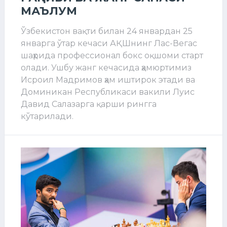
МАЪЛУМ
Ўзбекистон вақти билан 24 январдан 25
январга ўтар кечаси АҚШнинг Лас-Вегас
шаҳрида профессионал бокс оқшоми старт
олади. Ушбу жанг кечасида ҳамюртимиз
Исроил Мадримов ҳам иштирок этади ва
Доминикан Республикаси вакили Луис
Давид Салазарга қарши рингга
кўтарилади.