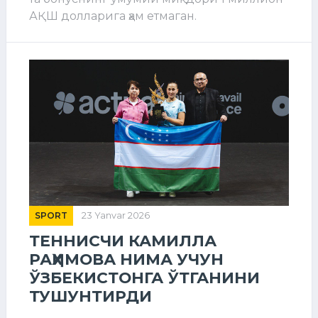
АҚШ долларига ҳам етмаган.
SPORT
23 Yanvar 2026
ТЕННИСЧИ КАМИЛЛА
РАҲИМОВА НИМА УЧУН
ЎЗБЕКИСТОНГА ЎТГАНИНИ
ТУШУНТИРДИ