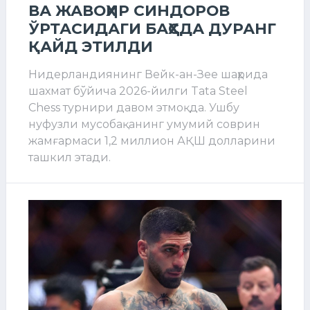
ВА ЖАВОҲИР СИНДОРОВ
ЎРТАСИДАГИ БАҲСДА ДУРАНГ
ҚАЙД ЭТИЛДИ
Нидерландиянинг Вейк-ан-Зее шаҳрида
шахмат бўйича 2026-йилги Tata Steel
Chess турнири давом этмоқда. Ушбу
нуфузли мусобақанинг умумий соврин
жамғармаси 1,2 миллион АҚШ долларини
ташкил этади.