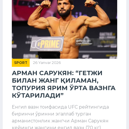
SPORT
26 Yanvar 2026
АРМАН САРУКЯН: “ГЕТЖИ
БИЛАН ЖАНГ ҚИЛАМАН,
ТОПУРИЯ ЯРИМ ЎРТА ВАЗНГА
КЎТАРИЛАДИ”
Енгил вазн тоифасида UFC рейтингида
биринчи ўринни эгаллаб турган
арманистонлик жангчи Арман Сарукян
кейинги жангини енгил вазн (70 кг)