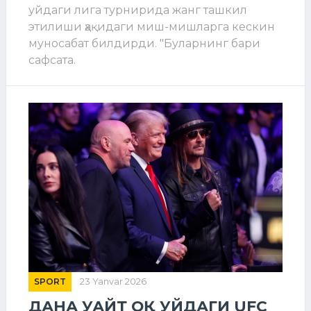
уйдаги лига турнирида жанг ташкил
этилиши ҳақидаги миш-мишларга кескин
муносабат билдирди. "Буларнинг бари
сафсата.
SPORT
23 Yanvar 2026
ДАНА УАЙТ ОҚ УЙДАГИ UFC