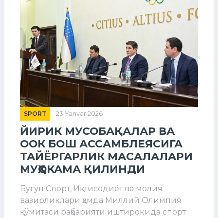
SPORT
23 Yanvar 2026
ЙИРИК МУСОБАҚАЛАР ВА
ООК БОШ АССАМБЛЕЯСИГА
ТАЙЁРГАРЛИК МАСАЛАЛАРИ
МУҲОКАМА ҚИЛИНДИ
Бугун Спорт, Иқтисодиёт ва молия
вазирликлари ҳамда Миллий Олимпия
қўмитаси раҳбарияти иштирокида спорт