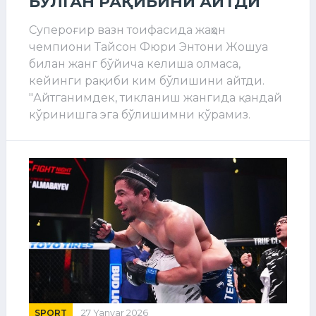
БЎЛГАН РАҚИБИНИ АЙТДИ
Супероғир вазн тоифасида жаҳон
чемпиони Тайсон Фюри Энтони Жошуа
билан жанг бўйича келиша олмаса,
кейинги рақиби ким бўлишини айтди.
"Айтганимдек, тикланиш жангида қандай
кўринишга эга бўлишимни кўрамиз.
SPORT
27 Yanvar 2026