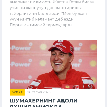
америкалик ҳамюрти Жастин Гетжи билан
учинчи жанг учун давом эттиришга
тайёрлигини билдирди. "Мен бу жанг
учун қайтиб келаман", деб ёзди
Порье ижтимоий тармоқларда.
SPORT
26 Yanvar 2026
ШУМАХЕРНИНГ АҲВОЛИ
ЯХШИЛАНМОҚДА