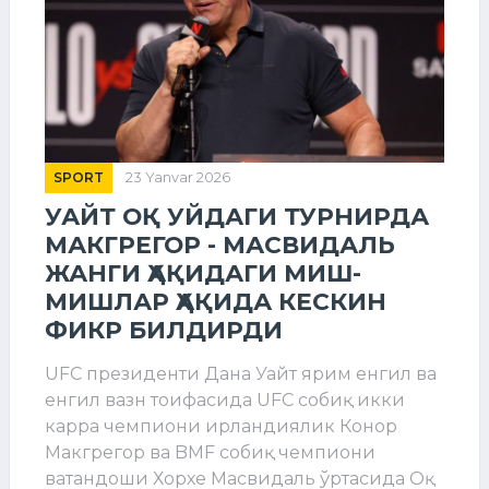
SPORT
23 Yanvar 2026
УАЙТ ОҚ УЙДАГИ ТУРНИРДА
МАКГРЕГОР - МАСВИДАЛЬ
ЖАНГИ ҲАҚИДАГИ МИШ-
МИШЛАР ҲАҚИДА КЕСКИН
ФИКР БИЛДИРДИ
UFC президенти Дана Уайт ярим енгил ва
енгил вазн тоифасида UFC собиқ икки
карра чемпиони ирландиялик Конор
Макгрегор ва BMF собиқ чемпиони
ватандоши Хорхе Масвидаль ўртасида Оқ