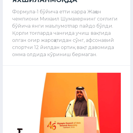
Формула-1 бўйича етти карра Жаҳон
чемпиони Михаил Шумахернинг соғлиги
бўйича янги маълумотлар пайдо бўлди.
Қорли тоғларда чанғида учиш вақтида
олган оғир жароҳатидан сўнг, афсонавий
спортчи 12 йилдан ортиқ вақт давомида
омма олдида кўриниш бермаган.