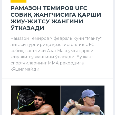
РАМАЗОН ТЕМИРОВ UFC
СОБИҚ ЖАНГЧИСИГА ҚАРШИ
ЖИУ-ЖИТСУ ЖАНГИНИ
ЎТКАЗАДИ
Рамазон Темиров 7 февраль куни "Мангу"
лигаси турнирида қозоғистонлик UFC
собиқ жангчиси Азат Максумга қарши
жиу-житсу жангини ўтказади. Бу жанг
спортчиларнинг ММА рекордига
қўшилмайди.