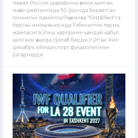
Аввал Россия шарафини ҳимоя қилган,
жаҳон рейтингида 93-ўринда бораётган
теннисчи Камилла Раҳимова "First&Red"га
берган интервьюсида Ўзбекистон терма
жамоасига ўтиш қарорини қандай қабул
қилгани ҳақида сўзлаб берди.У ўтган йил
декабрь ойида спорт фуқаролигини
ўзгартирди.